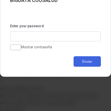
BIGDATA COOSALUD
Lista de deseos
Compartir
Enter your password
Mostrar contraseña
Diseñado por DooPrise
Enviar
Muy buen día! aquí te atiendo muy rápido
1
Sebastián Ángel en línea...
Muy buen día ! gracias por visitarnos, cuéntame en lo que
quieres ayuda, siempre estoy aquí pendiente
Ir a WhatsApp