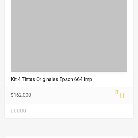
Kit 4 Tintas Originales Epson 664 Imp
$
162.000
0
.
0
0
o