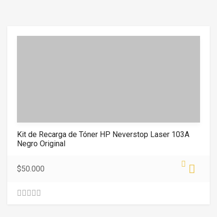
.
0
0
o
u
t
o
f
5
Kit de Recarga de Tóner HP Neverstop Laser 103A
Negro Original
$
50.000
0
.