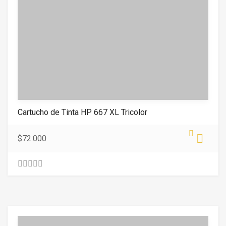
Cartucho de Tinta HP 667 XL Tricolor
$
72.000
0
.
0
0
o
u
t