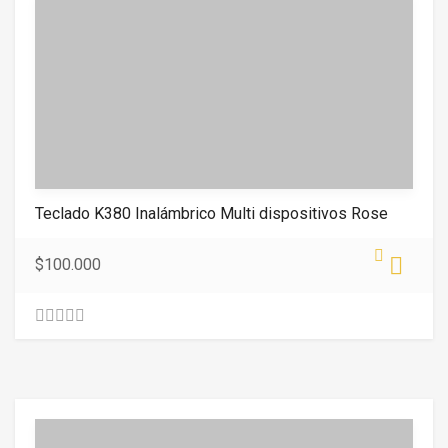
Teclado K380 Inalámbrico Multi dispositivos Rose
$
100.000
0
.
0
0
o
u
t