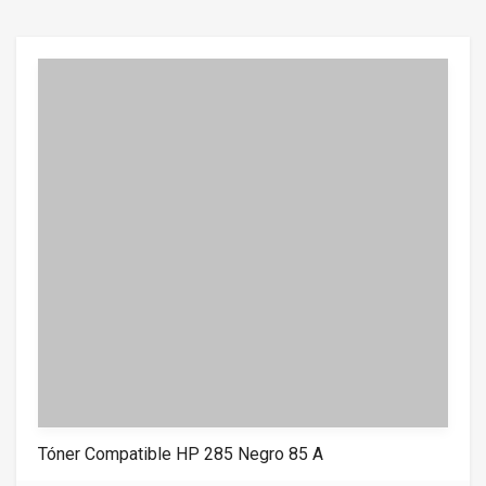
0
0
o
u
t
o
f
5
Tóner Compatible HP 285 Negro 85 A