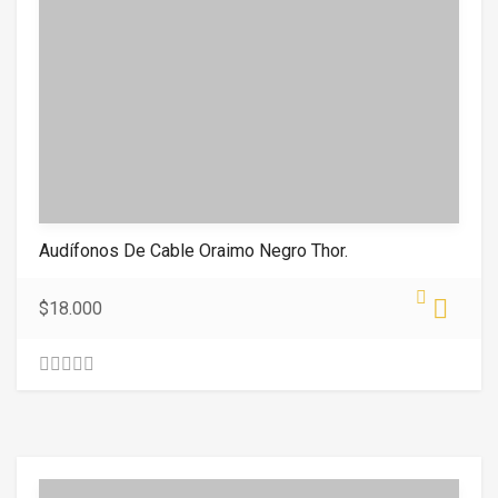
Audífonos De Cable Oraimo Negro Thor.
$
18.000
0
.
0
0
o
u
t