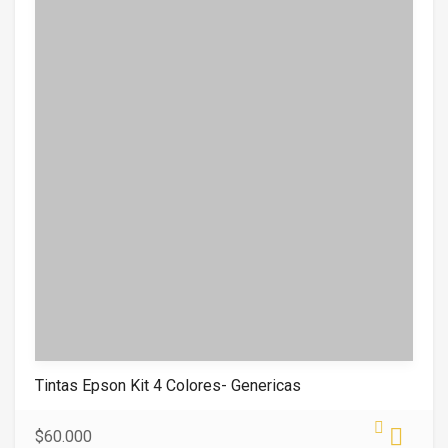
t
o
f
5
Tintas Epson Kit 4 Colores- Genericas
$
60.000