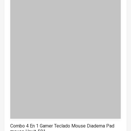
o
f
5
Combo 4 En 1 Gamer Teclado Mouse Diadema Pad