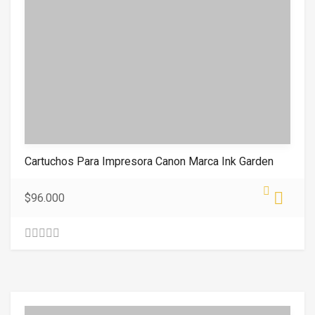
Cartuchos Para Impresora Canon Marca Ink Garden
$
96.000
0
.
0
0
o
u