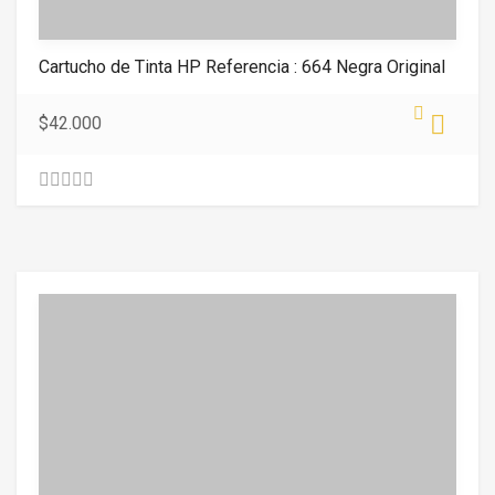
Cartucho de Tinta HP Referencia : 664 Negra Original
$
42.000
0
.
0
0
o
u
t
o
f
5