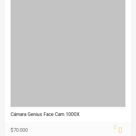
o
f
5
Cámara Genius Face Cam 1000X
$
70.000